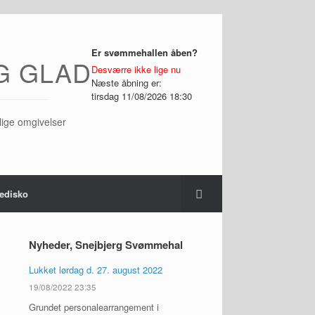
Er svømmehallen åben?
G GLAD
Desværre ikke lige nu
Næste åbning er:
tirsdag 11/08/2026 18:30
lige omgivelser
disko
Nyheder, Snejbjerg Svømmehal
Lukket lørdag d. 27. august 2022
19/08/2022 23:35
Grundet personalearrangement i