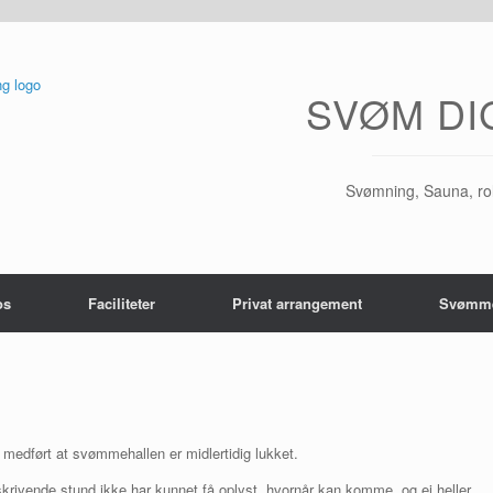
SVØM DI
Svømning, Sauna, ro
os
Faciliteter
Privat arrangement
Svømme
r medført at svømmehallen er midlertidig lukket.
skrivende stund ikke har kunnet få oplyst, hvornår kan komme, og ej heller