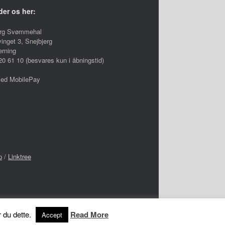
der os her:
erg Svømmehal
inget 3, Snejbjerg
erning
 20 61 10 (besvares kun i åbningstid)
med MobilePay
p
/
Linktree
r du dette.
Read More
Accept