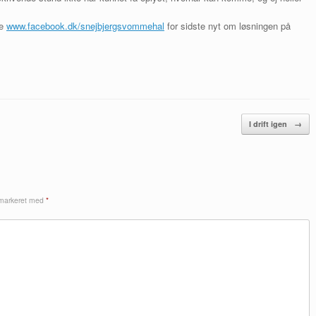
de
www.facebook.dk/snejbjergsvommehal
for sidste nyt om løsningen på
I drift igen
→
 markeret med
*