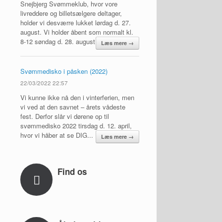
Snejbjerg Svømmeklub, hvor vore
livreddere og billetsælgere deltager,
holder vi desværre lukket lørdag d. 27.
august. Vi holder åbent som normalt kl.
8-12 søndag d. 28. august
Læs mere →
Svømmedisko i påsken (2022)
22/03/2022 22:57
Vi kunne ikke nå den i vinterferien, men
vi ved at den savnet – årets vådeste
fest. Derfor slår vi dørene op til
svømmedisko 2022 tirsdag d. 12. april,
hvor vi håber at se DIG...
Læs mere →
Find os