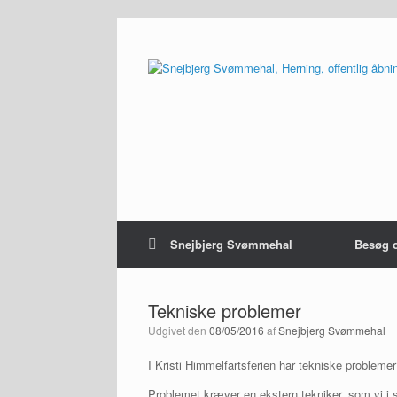
Gå
til
indhold
Snejbjerg Svømmehal
Besøg 
Tekniske problemer
Udgivet den
08/05/2016
af
Snejbjerg Svømmehal
I Kristi Himmelfartsferien har tekniske probleme
Problemet kræver en ekstern tekniker, som vi i 