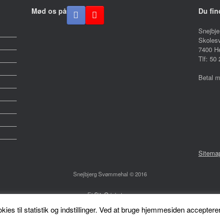
Mød os på
Du fin
Snejbj
Skolesv
7400 H
Tlf: 50
Betal 
Sitema
Snejbjerg Svømmehal © 2016
Et
SiteOrigin
tema
s til statistik og indstillinger. Ved at bruge hjemmesiden acceptere