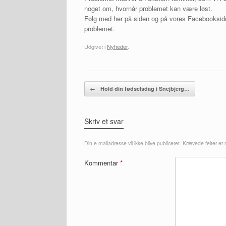
noget om, hvornår problemet kan være løst.
Følg med her på siden og på vores Facebooksi
problemet.
Udgivet i
Nyheder
.
Artikel navigation
←
Hold din fødselsdag i Snejbjerg…
Skriv et svar
Din e-mailadresse vil ikke blive publiceret.
Krævede felter er
Kommentar
*