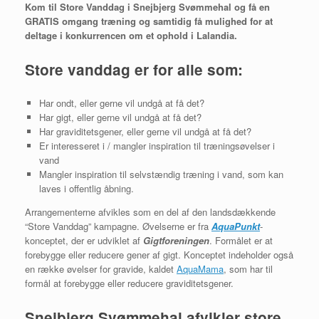
Kom til Store Vanddag i Snejbjerg Svømmehal og få en
GRATIS omgang træning og samtidig få mulighed for at
deltage i konkurrencen om et ophold i Lalandia.
Store vanddag er for alle som:
Har ondt, eller gerne vil undgå at få det?
Har gigt, eller gerne vil undgå at få det?
Har graviditetsgener, eller gerne vil undgå at få det?
Er interesseret i / mangler inspiration til træningsøvelser i
vand
Mangler inspiration til selvstændig træning i vand, som kan
laves i offentlig åbning.
Arrangementerne afvikles som en del af den landsdækkende
“Store Vanddag” kampagne. Øvelserne er fra
AquaPunkt
-
konceptet, der er udviklet af
Gigtforeningen
. Formålet er at
forebygge eller reducere gener af gigt. Konceptet indeholder også
en række øvelser for gravide, kaldet
AquaMama
, som har til
formål at forebygge eller reducere graviditetsgener.
Snejbjerg Svømmehal afvikler store