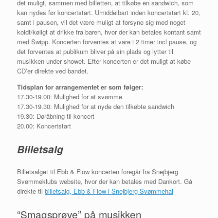
det muligt, sammen med billetten, at tilkøbe en sandwich, som
kan nydes før koncertstart. Umiddelbart inden koncertstart kl. 20,
samt i pausen, vil det være muligt at forsyne sig med noget
koldt/køligt at drikke fra baren, hvor der kan betales kontant samt
med Swipp. Koncerten forventes at vare i 2 timer incl pause, og
det forventes at publikum bliver på sin plads og lytter til
musikken under showet. Efter koncerten er det muligt at købe
CD’er direkte ved bandet.
Tidsplan for arrangementet er som følger:
17.30-19.00: Mulighed for at svømme
17.30-19.30: Mulighed for at nyde den tilkøbte sandwich
19.30: Døråbning til koncert
20.00: Koncertstart
Billetsalg
Billetsalget til Ebb & Flow koncerten foregår fra Snejbjerg
Svømmeklubs website, hvor der kan betales med Dankort. Gå
direkte til
billetsalg, Ebb & Flow i Snejbjerg Svømmehal
“Smagsprøve” på musikken