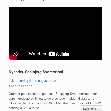
Nyheder, Snejbjerg Svømmehal
Lukket lørdag d. 27. august 2022
19/08/2022 23:35
Grundet personalearrangement i Snejbjerg Svømmeklub, hvor
vore livreddere og billetsælgere deltager, holder vi desværre
lukket lørdag d. 27. august. Vi holder åbent som normalt kl. 8-12
søndag d. 28. august
Læs mere →