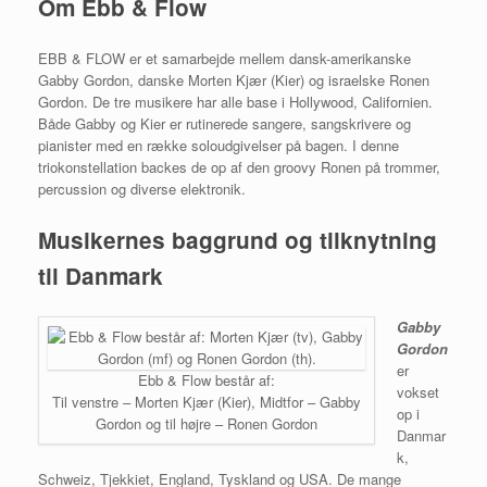
Om Ebb & Flow
EBB & FLOW er et samarbejde mellem dansk-amerikanske
Gabby Gordon, danske Morten Kjær (Kier) og israelske Ronen
Gordon. De tre musikere har alle base i Hollywood, Californien.
Både Gabby og Kier er rutinerede sangere, sangskrivere og
pianister med en række soloudgivelser på bagen. I denne
triokonstellation backes de op af den groovy Ronen på trommer,
percussion og diverse elektronik.
Musikernes baggrund og tilknytning
til Danmark
Gabby
Gordon
er
Ebb & Flow består af:
vokset
Til venstre – Morten Kjær (Kier), Midtfor – Gabby
op i
Gordon og til højre – Ronen Gordon
Danmar
k,
Schweiz, Tjekkiet, England, Tyskland og USA. De mange