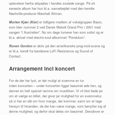
oplevelser herfra afspejles i hendes soulede sange. På sit
seneste album har hun bl.a. samarbejdet med den kendte
Nashville-producer Marshall Altman.
Morten Kjær (Kier)
er tidligere medlem af vokalgruppen Basix,
som blev nummer 2 ved Dansk Melodi Grand Prix i 2001 med
sangen “I Australien”. Nu om dage turnerer han som solist og er
bl.a. aktuel med electro-soul-albummet “Pendulum”.
Ronen Gordon
er aktiv på den amerikanske prog-rock-scene og
er bl.a. kendt fra bandsene LoFi Resistance og Sound of
Contact.
Arrangement incl koncert
For de der har lyst, er det muligt at svømme en tur
inden koncerten – under koncerten ligger bassinet øde hen, og
danner en helt speciel ramme om musikken. Vi vil blot bede jer
om at vælge en billet, der giver jer mulighed for en svømmetur,
så vi har en idé om hvor mange, der kommer, samt om at tage
hensyn til hinanden, da der kan være mange, som benytter sig af
denne mulighed, og derfor skal deles om bassinet. Derudover er